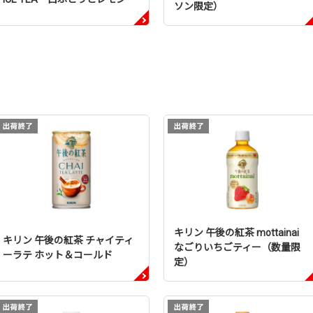
ソン限定）
キリン 午後の紅茶 mottainai
キリン 午後の紅茶 チャイティ
なごりいちごティー（数量限
ーラテ ホット＆コールド
定）