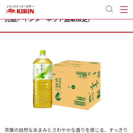
サイト
メニュ
キリン 生茶 2000ml ペットボトル（ケース販
内検索
ー
売品／インターネット通販限定）
茶葉の自然なあまみとさわやかな香りを感じる、すっきり