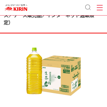
サイト
メニュ
キリン 生茶 2000ml ペットボトル（ラベルレ
内検索
ー
ス／ケース販売品／インターネット通販限
定）