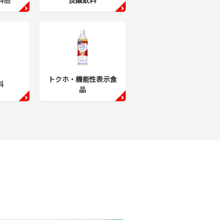
料他
炭酸飲料
トクホ・機能性表示食
料
品