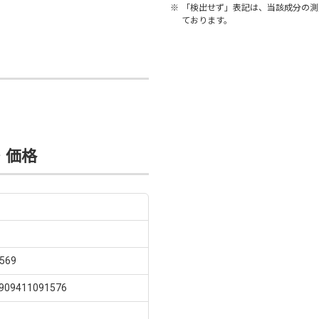
※
「検出せず」表記は、当該成分の測定
ております。
・価格
569
9411091576