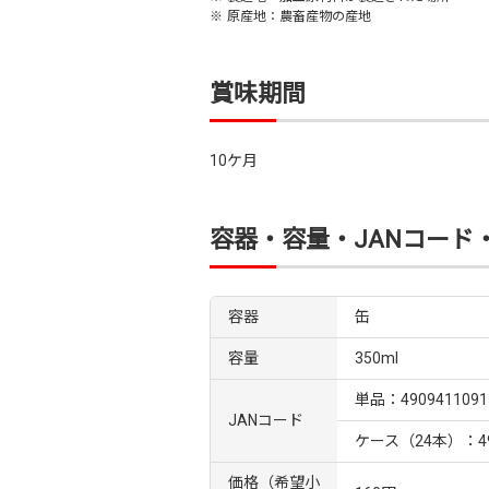
※
原産地：農畜産物の産地
賞味期間
10ケ月
容器・容量・JANコード
容器
缶
容量
350ml
単品：4909411091
JANコード
ケース（24本）：490
価格（希望小