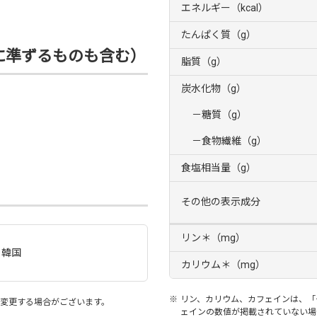
エネルギー（kcal）
たんぱく質（g）
に準ずるものも含む）
脂質（g）
炭水化物（g）
－糖質（g）
－食物繊維（g）
食塩相当量（g）
その他の表示成分
リン＊（mg）
、韓国
カリウム＊（mg）
※
リン、カリウム、カフェインは、「
変更する場合がございます。
ェインの数値が掲載されていない場