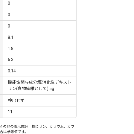
0
0
0
8.1
1.8
6.3
0.14
機能性関与成分:難消化性デキスト
リン(食物繊維として) 5g
検出せず
11
その他の表示成分」欄にリン、カリウム、カフ
合は参考値です。