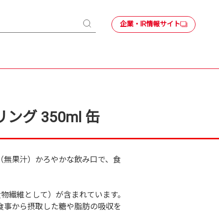
企業・IR情報サイト
検
索
グ 350ml 缶
（無果汁）かろやかな飲み口で、食
食物繊維として）が含まれています。
食事から摂取した糖や脂肪の吸収を