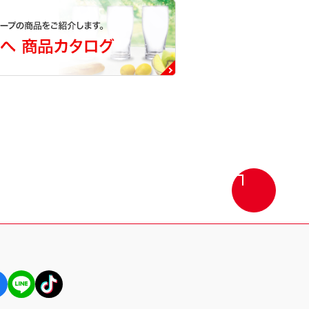
画
面
最
上
部
へ
戻
る