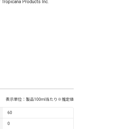
Tropicana Products Inc.
表示単位：製品100ml当たり※推定値
60
0