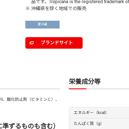
品です。Tropicana is the registered trademark of 
※
沖縄県を除く地域での販売
要冷蔵
ブランドサイト
栄養成分等
料、酸化防止剤（ビタミンＣ）、
エネルギー（kcal）
たんぱく質（g）
に準ずるものも含む）