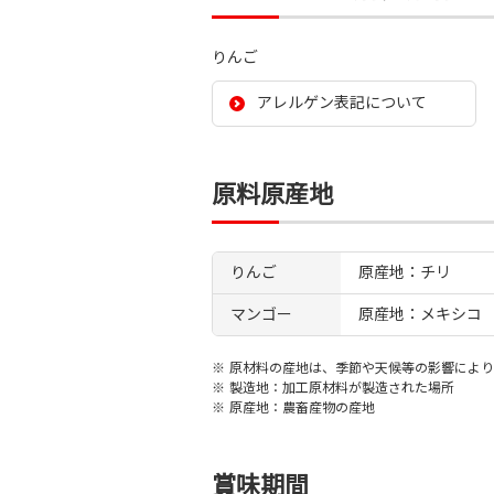
りんご
アレルゲン表記について
原料原産地
りんご
原産地：チリ
マンゴー
原産地：メキシコ
※
原材料の産地は、季節や天候等の影響により
※
製造地：加工原材料が製造された場所
※
原産地：農畜産物の産地
賞味期間