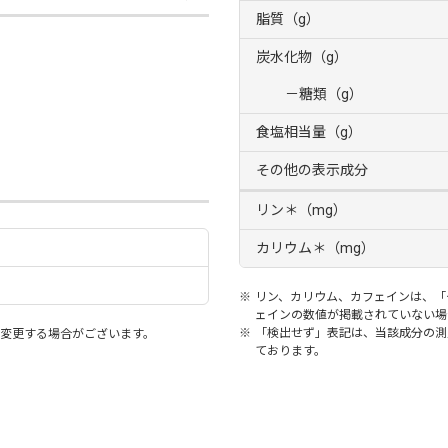
脂質（g）
炭水化物（g）
－糖類（g）
食塩相当量（g）
その他の表示成分
リン＊（mg）
カリウム＊（mg）
※
リン、カリウム、カフェインは、「
ェインの数値が掲載されていない場
※
「検出せず」表記は、当該成分の測定
変更する場合がございます。
ております。