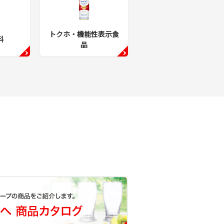
トクホ・機能性表示食
料
品