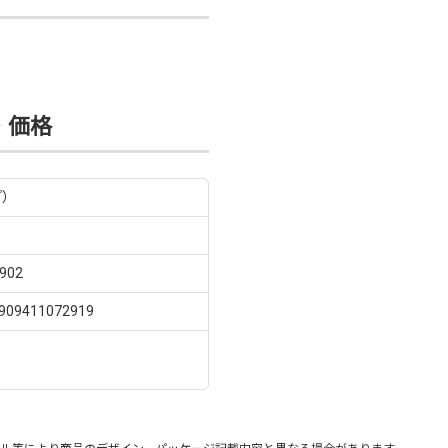
・価格
プ）
902
9411072919