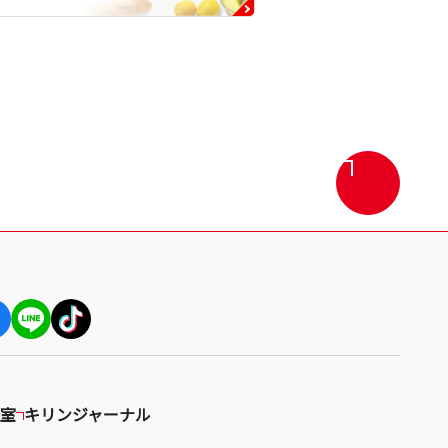
画
面
最
上
部
へ
戻
る
室
キリンジャーナル