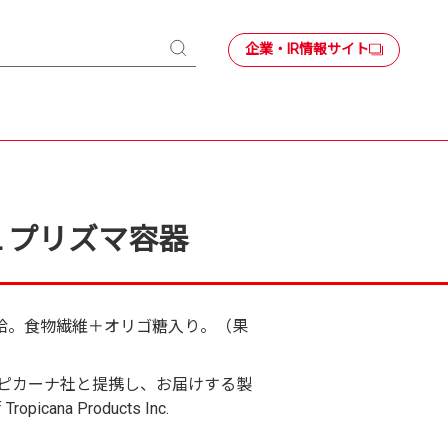
企業・IR情報サイト
検
索
ＬＬプリズマ容器
給。食物繊維＋オリゴ糖入り。（果
ピカーナ社と提携し、お届けする製
Tropicana Products Inc.