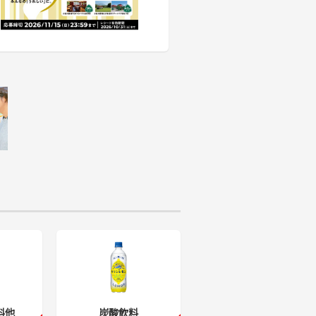
料他
炭酸飲料