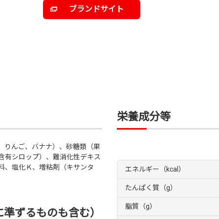
ブランドサイト
栄養成分等
、りんご、バナナ）、砂糖類（果
含有シロップ）、難消化性デキス
料、塩化Ｋ、増粘剤（キサンタ
エネルギー（kcal）
たんぱく質（g）
脂質（g）
に準ずるものも含む）