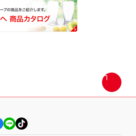
画
面
最
上
部
へ
戻
る