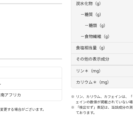
炭水化物（g）
－糖質（g）
－糖類（g）
－食物繊維（g）
食塩相当量（g）
その他の表示成分
リン＊（mg）
カリウム＊（mg）
ル
、南アフリカ
※
リン、カリウム、カフェインは、「
ェインの数値が掲載されていない場
※
「検出せず」表記は、当該成分の測定
変更する場合がございます。
ております。