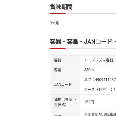
賞味期間
9ケ月
容器・容量・JANコード
容器
ＬＬプリズマ容器
容量
330ml
単品：4909411087
JANコード
ケース（12本）：490
価格（希望小
152円
売価格）
※
無菌充填し完全密