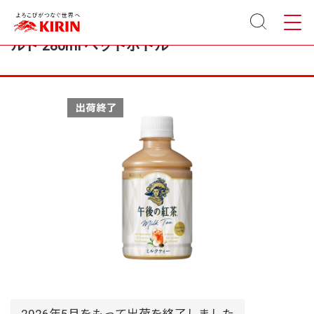
サイト
メニュ
キリン 午後の紅茶 ミルクティー ホット＆コー
内検索
ー
ルド 280ml ペットボトル