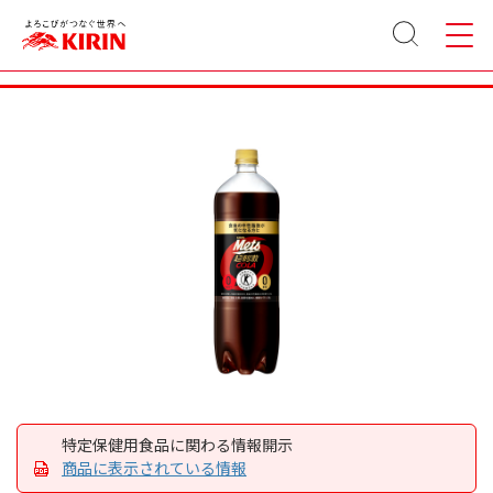
サイト
メニュ
キリン メッツ コーラ 1500ml ペットボトル
内検索
ー
特定保健用食品に関わる情報開示
商品に表示されている情報