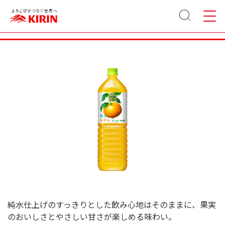
サイト
メニュ
小岩井 純水みかん 1500ml ペットボトル
内検索
ー
純水仕上げのすっきりとした飲み心地はそのままに、果実
のおいしさとやさしい甘さが楽しめる味わい。