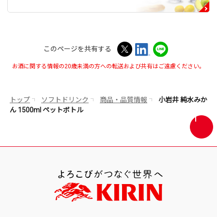
このページを共有する
お酒に関する情報の20歳未満の方への転送および共有はご遠慮ください。
トップ
ソフトドリンク
商品・品質情報
小岩井 純水みか
ん 1500ml ペットボトル
画
面
最
上
部
へ
戻
る