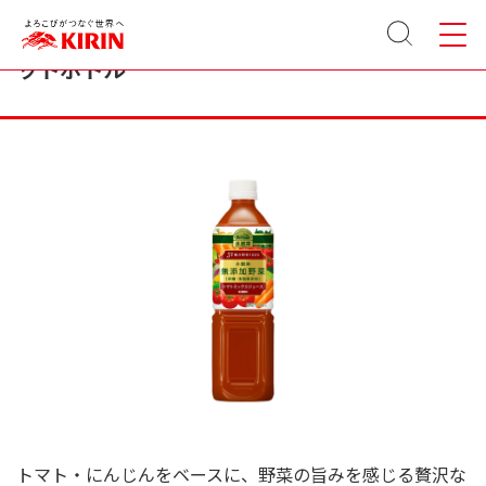
サイト
メニュ
小岩井 無添加野菜 31種の野菜100％ 915g ペ
内検索
ー
ットボトル
トマト・にんじんをベースに、野菜の旨みを感じる贅沢な