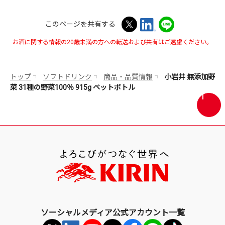
このページを共有する
お酒に関する情報の20歳未満の方への転送および共有はご遠慮ください。
トップ
ソフトドリンク
商品・品質情報
小岩井 無添加野
菜 31種の野菜100％ 915g ペットボトル
画
面
最
上
部
へ
戻
る
ソーシャルメディア公式アカウント一覧